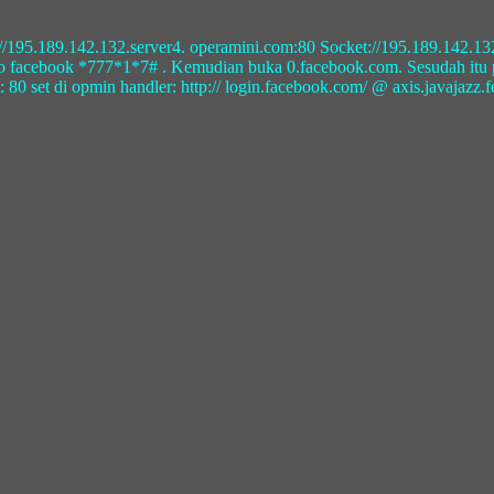
p://195.189.142.132.server4. operamini.com:80 Socket://195.189.142.1
ro facebook *777*1*7# . Kemudian buka 0.facebook.com. Sesudah itu p
0 set di opmin handler: http:// login.facebook.com/ @ axis.javajazz.fes