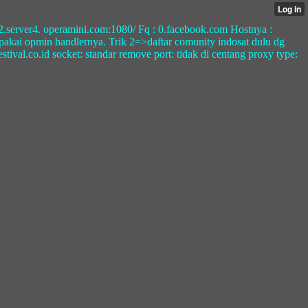
32.server4. operamini.com:1080/ Fq : 0.facebook.com Hostnya :
akai opmin handlernya. Trik 2=>daftar comunity indosat dulu dg
tival.co.id socket: standar remove port: tidak di centang proxy type: