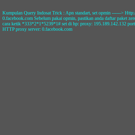
Kumpulan Query Indosat Trick : Apn standart, set opmin ------> Htt
0.facebook.com Sebelum pakai opmin, pastikan anda daftar paket ze
cara ketik *333*2*1*5239*1# set di hp: proxy: 195.189.142.132 port: 8
HTTP proxy server: 0.facebook.com